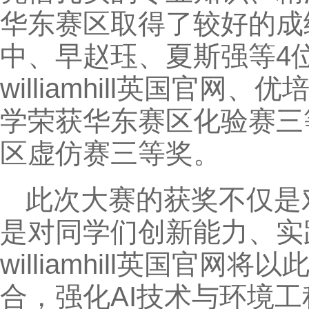
华东赛区取得了较好的成绩。​
中、早赵珏、夏斯强等4
williamhill英国官
学荣获华东赛区化验赛三
区虚仿赛三等奖。
此次大赛的获奖不仅是
是对同学们创新能力、实
williamhill英国官
合，强化AI技术与环境