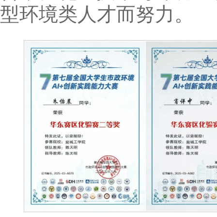
型环境类人才而努力。