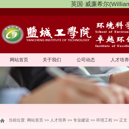
英国·威廉希尔(WilliamH
网站首页
关于我们
公司动态
人才培养
当前位置:
网站首页
>>
人才培养
>>
专业建设
>>
环境工程
>> 正文