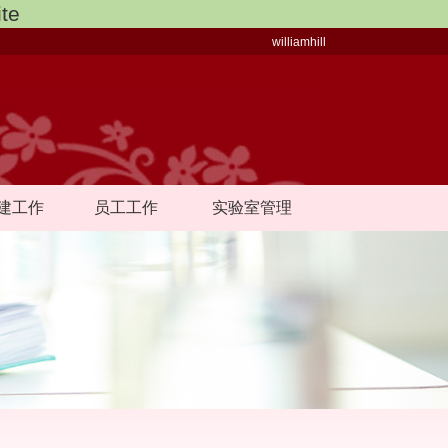
te
williamhill
建工作
员工工作
实验室管理