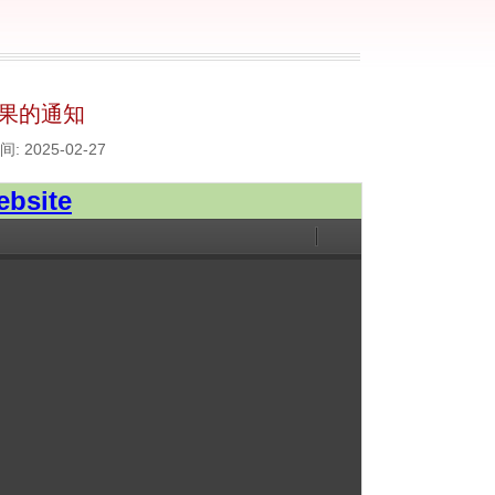
结果的通知
 2025-02-27