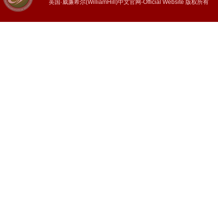
英国·威廉希尔(WilliamHill)中文官网-Official Website 版权所有