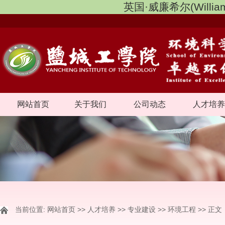
英国·威廉希尔(WilliamH
网站首页
关于我们
公司动态
人才培养
当前位置:
网站首页
>>
人才培养
>>
专业建设
>>
环境工程
>> 正文