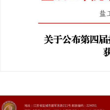
地址：江苏省盐城市建军东路211号 邮政编码：224051