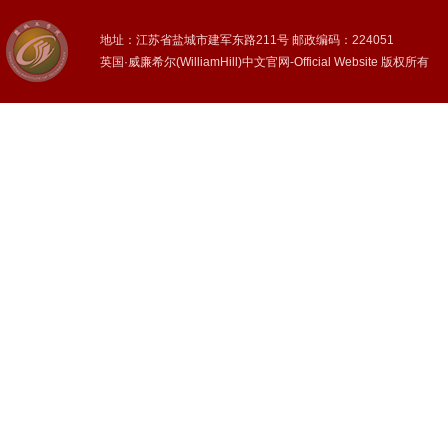
地址：江苏省盐城市建军东路211号 邮政编码：224051
英国·威廉希尔(WilliamHill)中文官网-Official Website 版权所有