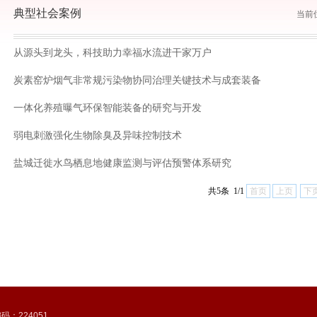
典型社会案例
当前
从源头到龙头，科技助力幸福水流进干家万户
炭素窑炉烟气非常规污染物协同治理关键技术与成套装备
一体化养殖曝气环保智能装备的研究与开发
弱电刺激强化生物除臭及异味控制技术
盐城迁徙水鸟栖息地健康监测与评估预警体系研究
共5条 1/1
首页
上页
下
：224051